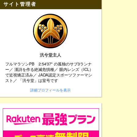
サイト管理者
汎兮堂主人
フルマラソンPB 2:54'37" の孤独のサブ3ランナ
ー／ 漢詩を作る絶滅危惧種／ 眼内レンズ（ICL）
で近視矯正済み／ JADA認定スポーツファーマシ
スト／ 「汎兮堂」は室号です
詳細プロフィールを表示