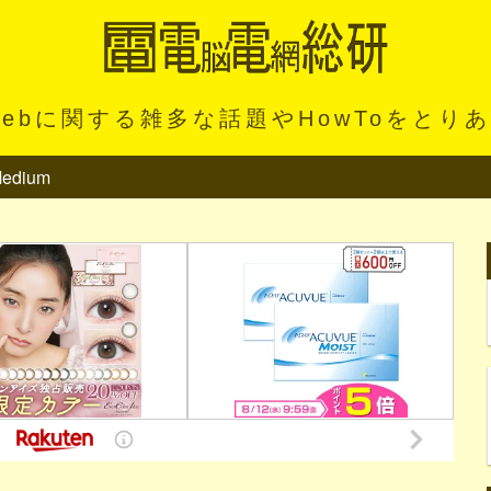
Webに関する雑多な話題やHowToをとり
edium