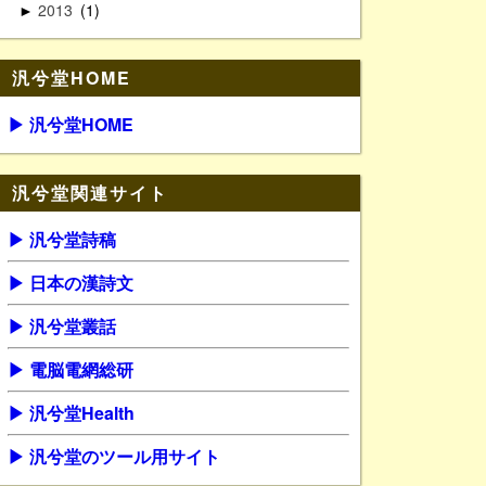
2013
1
►
汎兮堂HOME
▶ 汎兮堂HOME
汎兮堂関連サイト
▶ 汎兮堂詩稿
▶ 日本の漢詩文
▶ 汎兮堂叢話
▶ 電脳電網総研
▶ 汎兮堂Health
▶ 汎兮堂のツール用サイト