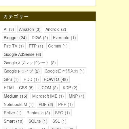
カテゴリー
AI
3
Amazon
3
Android
2
Blogger
24
DIGA
2
Evernote
1
Fire TV
1
FTP
1
Gemini
1
Google AdSense
6
Googleスプレッドシート
2
Googleドライブ
2
Google日本語入力
1
GPS
1
HDD
1
HOWTO
48
HTML・CSS
8
J:COM
2
KDP
2
Medium
15
Microsoft IME
1
MNP
4
NotebookLM
1
PDF
2
PHP
1
Relive
1
Runtastic
3
SEO
1
Smart
10
SQLite
1
SSL
1