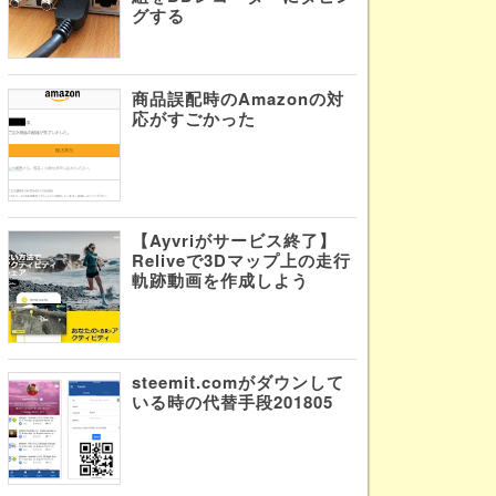
グする
商品誤配時のAmazonの対
応がすごかった
【Ayvriがサービス終了】
Reliveで3Dマップ上の走行
軌跡動画を作成しよう
steemit.comがダウンして
いる時の代替手段201805