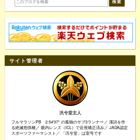
サイト管理者
汎兮堂主人
フルマラソンPB 2:54'37" の孤独のサブ3ランナー／ 漢詩を作
る絶滅危惧種／ 眼内レンズ（ICL）で近視矯正済み／ JADA認定
スポーツファーマシスト／ 「汎兮堂」は室号です